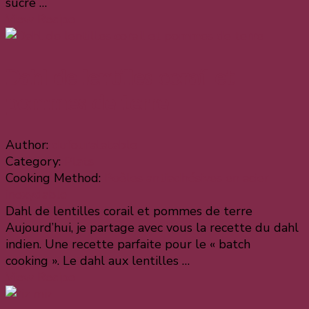
sucre …
View Recipe
Dahl de lentilles corail et
pommes de terre
Author:
dufouralatable
Category:
Plats
Cooking Method:
Poêles antiadhésives en acier
inoxydable
Dahl de lentilles corail et pommes de terre
Aujourd’hui, je partage avec vous la recette du dahl
indien. Une recette parfaite pour le « batch
cooking ». Le dahl aux lentilles …
View Recipe