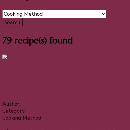
79 recipe(s) found
Gâteau au chocolat sans oeufs
(recette facile)
Author:
dufouralatable
Category:
Gâteaux et desserts
Cooking Method:
Grand plat rectangulaire en grès
plus