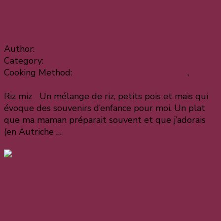
Riz miz
Author:
dufouralatable
Category:
Accompagnements
Cooking Method:
Petit plat creux à couvercle
,
Plat
creux à couvercle
Riz miz Un mélange de riz, petits pois et maïs qui
évoque des souvenirs d’enfance pour moi. Un plat
que ma maman préparait souvent et que j’adorais
(en Autriche …
View Recipe
Cookies aux pépites de
chocolat noir