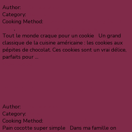
Author:
dufouralatable
Category:
Biscuits
Cooking Method:
Grande pierre ronde en grès - 35
cm ⌀
,
Pierre rectangulaire en grès plus
Tout le monde craque pour un cookie Un grand
classique de la cuisine américaine : les cookies aux
pépites de chocolat. Ces cookies sont un vrai délice,
parfaits pour …
View Recipe
Pain cocotte super simple
Author:
dufouralatable
Category:
Pains
Cooking Method:
Petit plat creux à couvercle
Pain cocotte super simple Dans ma famille on