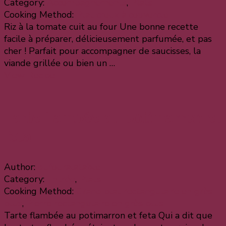
Category:
Accompagnements
,
Plats
Cooking Method:
Plat creux à couvercle
Riz à la tomate cuit au four Une bonne recette
facile à préparer, délicieusement parfumée, et pas
cher ! Parfait pour accompagner de saucisses, la
viande grillée ou bien un …
View Recipe
Tarte flambée au potimarron et
feta
Author:
dufouralatable
Category:
Entrée
,
Plats
Cooking Method:
Grand plat rectangulaire en grès
plus
,
Pierre rectangulaire en grès plus
Tarte flambée au potimarron et feta Qui a dit que