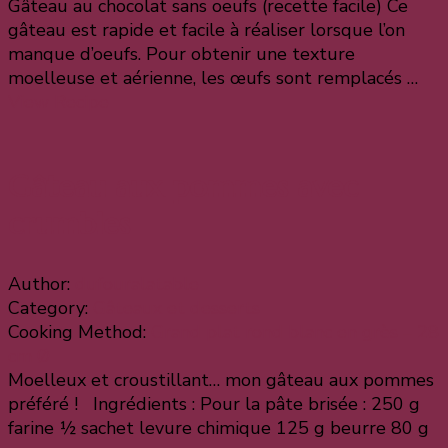
Gâteau au chocolat sans oeufs (recette facile) Ce
gâteau est rapide et facile à réaliser lorsque l’on
manque d’oeufs. Pour obtenir une texture
moelleuse et aérienne, les œufs sont remplacés …
View Recipe
Gâteau aux pommes avec
crumbles
Author:
dufouralatable
Category:
Gâteaux et desserts
Cooking Method:
Grand plat rond blanc en grès – 28
cm Ø
Moelleux et croustillant… mon gâteau aux pommes
préféré ! Ingrédients : Pour la pâte brisée : 250 g
farine ½ sachet levure chimique 125 g beurre 80 g