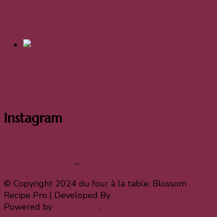
Gâteaux et desserts
Gâteau aux pommes avec crumbles
Plats
Dahl de lentilles corail et pommes de
terre
Instagram
Follow Me!
Mentions légales
–
Politique de confidentialité
© Copyright 2024 du four à la table.
Blossom
Recipe Pro | Developed By
Blossom Themes
.
Powered by
WordPress
.
Privacy Policy