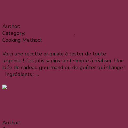
Sapins en pain d’épice moelleux
Author:
dufouralatable
Category:
Gâteaux et desserts
,
Noël
Cooking Method:
Grand plat rectangulaire en grès
plus
Voici une recette originale à tester de toute
urgence ! Ces jolis sapins sont simple à réaliser. Une
idée de cadeau gourmand ou de goûter qui change !
Ingrédients : …
View Recipe
Riz à la tomate cuit au four
Author:
dufouralatable