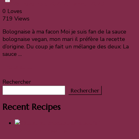
26. novembre 2022
28. janvier 2023
0 Loves
719 Views
Bolognaise à ma facon Moi je suis fan de la sauce
bolognaise vegan, mon mari il préfère la recette
d’origine. Du coup je fait un mélange des deux: La
sauce …
Lire la suite
Rechercher
Rechercher
Recent Recipes
Gâteaux et desserts