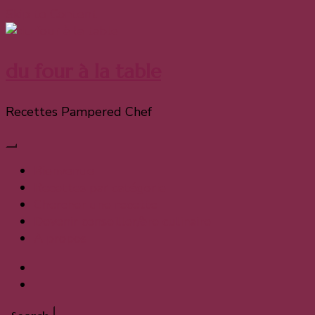
Skip to Content
du four à la table
Recettes Pampered Chef
Bienvenue
Recettes par catégorie
Chercher une recette
Devenir conseiller/ère culinaire
A propos