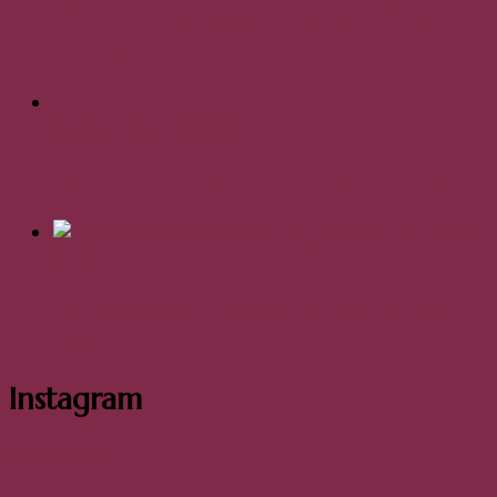
Gâteau au chocolat sans oeufs (recette
facile)
Gâteaux et desserts
Gâteau aux pommes avec crumbles
Plats
Dahl de lentilles corail et pommes de
terre
Instagram
Follow Me!