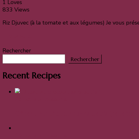
1 Loves
833 Views
Riz Djuvec (à la tomate et aux légumes) Je vous prése
Lire la suite
Rechercher
Rechercher
Recent Recipes
Gâteaux et desserts
Gâteau au chocolat sans oeufs (recette f
Gâteaux et desserts