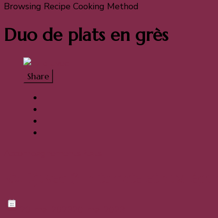
Browsing Recipe Cooking Method
Duo de plats en grès
Share
Accompagnements
Plats
Riz Djuvec (à la tomate et aux légu
20. mai 2023
20. mai 2023