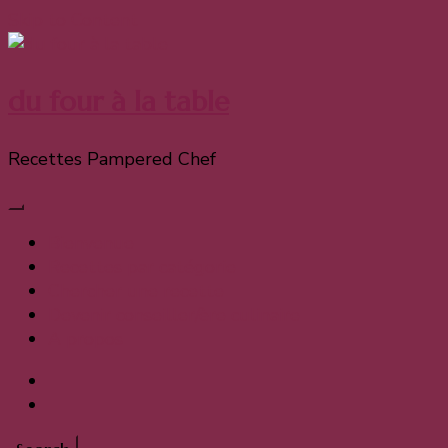
Skip to Content
du four à la table
Recettes Pampered Chef
Bienvenue
Recettes par catégorie
Chercher une recette
Devenir conseiller/ère culinaire
A propos