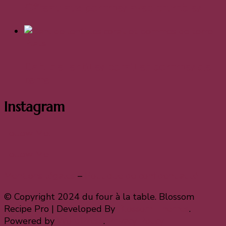
Gâteau aux pommes avec crumbles
Plats
Dahl de lentilles corail et pommes de
terre
Instagram
Follow Me!
Follow Me!
Mentions légales
–
Politique de confidentialité
© Copyright 2024 du four à la table.
Blossom
Recipe Pro | Developed By
Blossom Themes
.
Powered by
WordPress
.
Privacy Policy