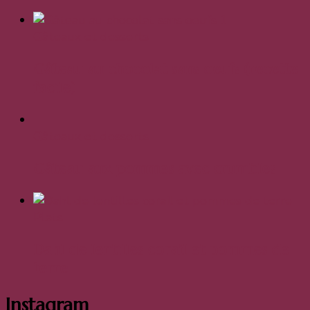
Gâteaux et desserts
Gâteau au chocolat sans oeufs (recette
facile)
Gâteaux et desserts
Gâteau aux pommes avec crumbles
Plats
Dahl de lentilles corail et pommes de
terre
Instagram