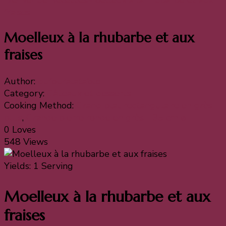
Bienvenue
Recettes
Moelleux à la rhubarbe et aux
fraises
Moelleux à la rhubarbe et aux
fraises
Author:
dufouralatable
Category:
Gâteaux et desserts
Cooking Method:
Grand plat rectangulaire en grès
plus
,
Grande pierre ronde en grès - 35 cm ⌀
0 Loves
548 Views
Yields:
1 Serving
Moelleux à la rhubarbe et aux
fraises